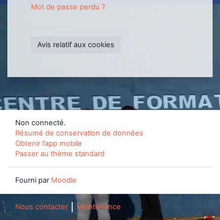
Mot de passe perdu ?
Avis relatif aux cookies
Non connecté.
Résumé de conservation de données
Obtenir l’app mobile
Passer au thème standard
Fourni par
Moodle
Nous contacter
Maintenance